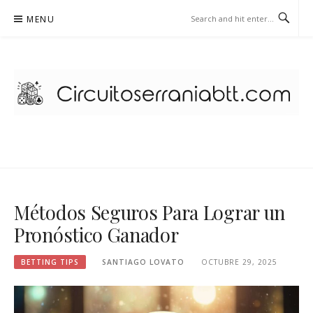
Skip
MENU
to
content
CIRCUITOSERRANIABTT.COM –
BETTING TIPS
Métodos Seguros Para Lograr un
Pronóstico Ganador
BETTING TIPS
SANTIAGO LOVATO
OCTUBRE 29, 2025